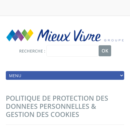
Panneau de gestion des cookies
Aller
au
contenu
principal
RECHERCHE
Main
navigation
POLITIQUE DE PROTECTION DES
DONNEES PERSONNELLES &
GESTION DES COOKIES