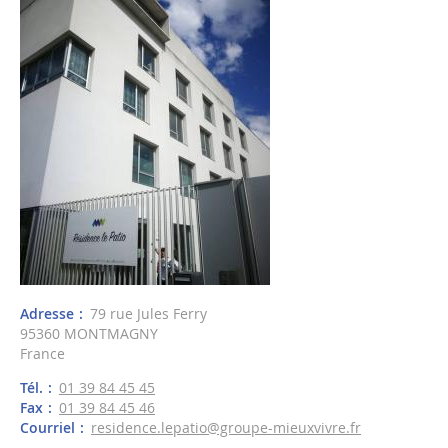
Adresse
79 rue Jules Ferry
95360
MONTMAGNY
France
Tél.
01 39 84 45 45
Fax
01 39 84 45 46
Courriel
residence.lepatio@groupe-mieuxvivre.fr