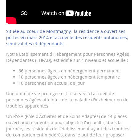
Située au coeur de Montmagny, la résidence a ouvert ses
portes en mars 2014 et accueille des résidents autonomes,
semi-valides et dépendants.
Notre Etablissement d'Hébergement pour Personnes Agées
Dépendantes (EHPAD), est édifié sur 4 niveaux et accueille :
66 personnes âgées en hébergement permanent
10 personnes âgées en hébergement temporaire
10 personnes en accueil de jour
Une unité de vie protégée est réservée à l'accueil de
personnes âgées atteintes de la maladie d'Alzheimer ou de
troubles apparentés.
Un PASA (Pôle d'Activités et de Soins Adaptés) de 14 places
ouvert aux résidents, a pour objectif d'accueillir, dans la
journée, les résidents de l'établissement ayant des troubles
du comportement modérés, dans le but de leur proposer