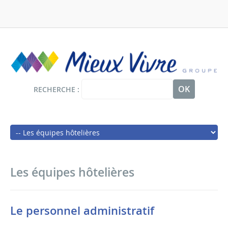
Panneau de gestion des cookies
Aller
au
contenu
principal
RECHERCHE
Main
navigation
Les équipes hôtelières
Le personnel administratif