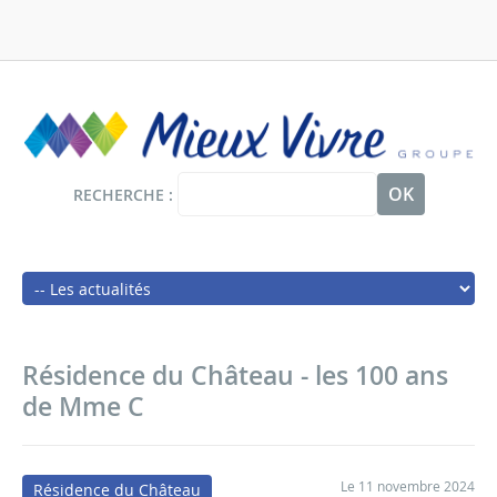
Panneau de gestion des cookies
Aller
au
contenu
principal
RECHERCHE
Main
navigation
Résidence du Château - les 100 ans
de Mme C
Le 11 novembre 2024
Résidence du Château