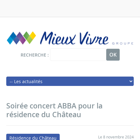
Panneau de gestion des cookies
Aller
au
contenu
principal
RECHERCHE
Main
navigation
Soirée concert ABBA pour la
résidence du Château
Le 8 novembre 2024
Résidence du Château